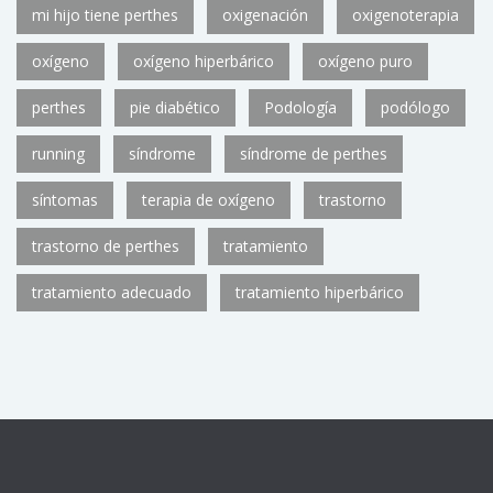
mi hijo tiene perthes
oxigenación
oxigenoterapia
oxígeno
oxígeno hiperbárico
oxígeno puro
perthes
pie diabético
Podología
podólogo
running
síndrome
síndrome de perthes
síntomas
terapia de oxígeno
trastorno
trastorno de perthes
tratamiento
tratamiento adecuado
tratamiento hiperbárico