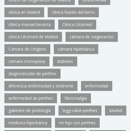
clínica en Madrid
clínica fuente del berro
clínica manuel becerra
Clínica Ulcemed
clínica Ulcemed de Madrid
cámara de oxigenación
Cámara de Oxígeno
cámara hiperbárica
cámara monoplaza
diabetes
diagnosticado de perthes
diferencia enfermedad y síndrome
enfermedad
enfermedad de perthes
fibromialgia
gabinete de podología
legg-calvé-perthes
Madrid
medicina hiperbárica
mi hijo con perthes