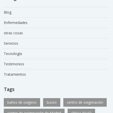
Blog
Enfermedades
otras cosas
Servicios
Tecnología
Testimonios
Tratamientos
Tags
baños de oxígeno
buceo
centro de oxigenación
centro de oxigenación de Madrid
clínica Alcalá