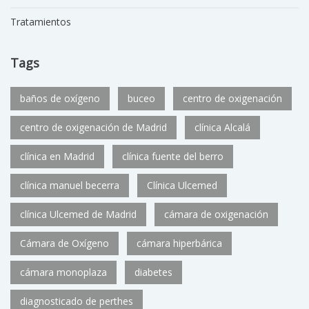
Tratamientos
Tags
baños de oxígeno
buceo
centro de oxigenación
centro de oxigenación de Madrid
clínica Alcalá
clínica en Madrid
clínica fuente del berro
clínica manuel becerra
Clínica Ulcemed
clínica Ulcemed de Madrid
cámara de oxigenación
Cámara de Oxígeno
cámara hiperbárica
cámara monoplaza
diabetes
diagnosticado de perthes