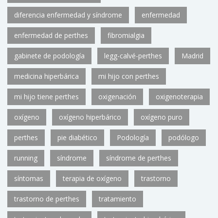
diferencia enfermedad y síndrome
enfermedad
enfermedad de perthes
fibromialgia
gabinete de podología
legg-calvé-perthes
Madrid
medicina hiperbárica
mi hijo con perthes
mi hijo tiene perthes
oxigenación
oxigenoterapia
oxígeno
oxígeno hiperbárico
oxígeno puro
perthes
pie diabético
Podología
podólogo
running
síndrome
síndrome de perthes
síntomas
terapia de oxígeno
trastorno
trastorno de perthes
tratamiento