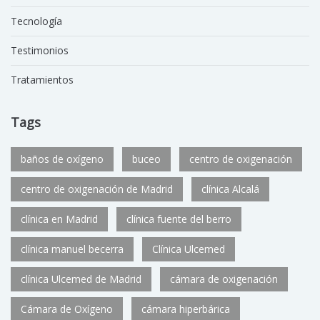
Tecnología
Testimonios
Tratamientos
Tags
baños de oxígeno
buceo
centro de oxigenación
centro de oxigenación de Madrid
clínica Alcalá
clínica en Madrid
clínica fuente del berro
clínica manuel becerra
Clínica Ulcemed
clínica Ulcemed de Madrid
cámara de oxigenación
Cámara de Oxígeno
cámara hiperbárica