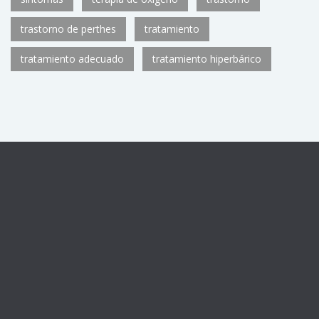
trastorno de perthes
tratamiento
tratamiento adecuado
tratamiento hiperbárico
Centro sanitario registrado con el número de autorización
CS11782
de la Consejería de Sanidad de la Comunidad de
Madrid, como Unidad de Medicina Hiperbárica U.92.