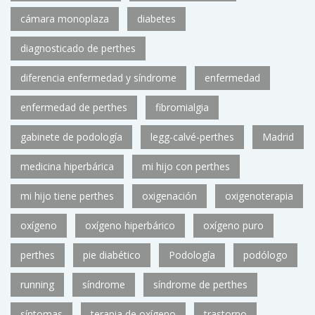
cámara monoplaza
diabetes
diagnosticado de perthes
diferencia enfermedad y síndrome
enfermedad
enfermedad de perthes
fibromialgia
gabinete de podología
legg-calvé-perthes
Madrid
medicina hiperbárica
mi hijo con perthes
mi hijo tiene perthes
oxigenación
oxigenoterapia
oxígeno
oxígeno hiperbárico
oxígeno puro
perthes
pie diabético
Podología
podólogo
running
síndrome
síndrome de perthes
síntomas
terapia de oxígeno
trastorno