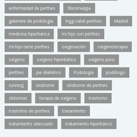
enfermedad de perthes
fibromialgia
gabinete de podología
legg-calvé-perthes
Madrid
medicina hiperbárica
mi hijo con perthes
mi hijo tiene perthes
oxigenación
oxigenoterapia
oxígeno
oxígeno hiperbárico
oxígeno puro
perthes
pie diabético
Podología
podólogo
running
síndrome
síndrome de perthes
síntomas
terapia de oxígeno
trastorno
trastorno de perthes
tratamiento
tratamiento adecuado
tratamiento hiperbárico