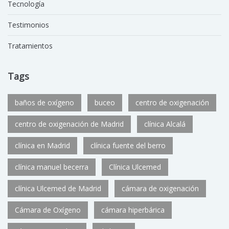
Tecnología
Testimonios
Tratamientos
Tags
baños de oxígeno
buceo
centro de oxigenación
centro de oxigenación de Madrid
clínica Alcalá
clínica en Madrid
clínica fuente del berro
clínica manuel becerra
Clínica Ulcemed
clínica Ulcemed de Madrid
cámara de oxigenación
Cámara de Oxígeno
cámara hiperbárica