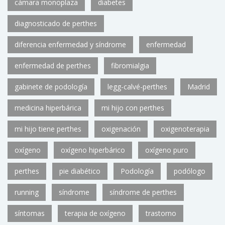
cámara monoplaza
diabetes
diagnosticado de perthes
diferencia enfermedad y síndrome
enfermedad
enfermedad de perthes
fibromialgia
gabinete de podología
legg-calvé-perthes
Madrid
medicina hiperbárica
mi hijo con perthes
mi hijo tiene perthes
oxigenación
oxigenoterapia
oxígeno
oxígeno hiperbárico
oxígeno puro
perthes
pie diabético
Podología
podólogo
running
síndrome
síndrome de perthes
síntomas
terapia de oxígeno
trastorno