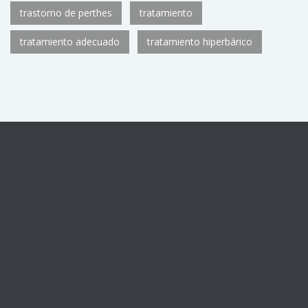
trastorno de perthes
tratamiento
tratamiento adecuado
tratamiento hiperbárico
Centro sanitario registrado con el número de autorización
CS11782
de la Consejería de Sanidad de la Comunidad de
Madrid, como Unidad de Medicina Hiperbárica U.92.