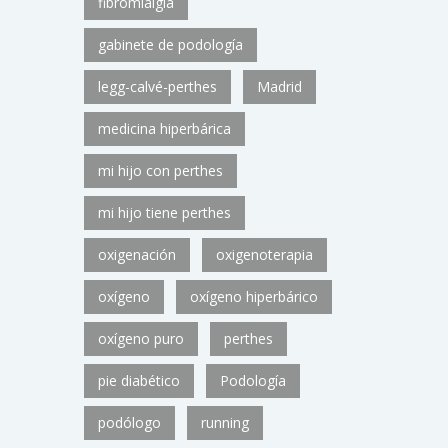
fibromialgia
gabinete de podología
legg-calvé-perthes
Madrid
medicina hiperbárica
mi hijo con perthes
mi hijo tiene perthes
oxigenación
oxigenoterapia
oxígeno
oxígeno hiperbárico
oxígeno puro
perthes
pie diabético
Podología
podólogo
running