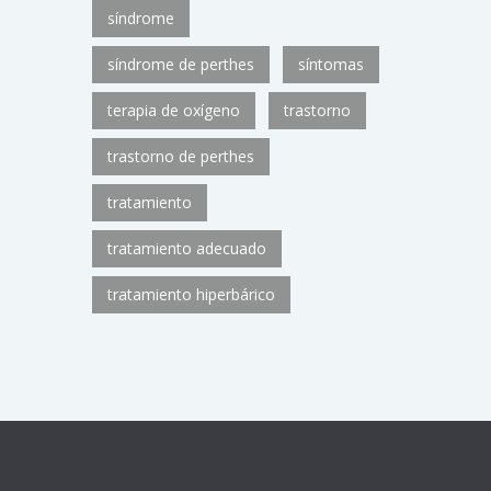
síndrome
síndrome de perthes
síntomas
terapia de oxígeno
trastorno
trastorno de perthes
tratamiento
tratamiento adecuado
tratamiento hiperbárico