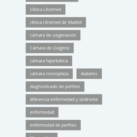
Clínica Ulcemed
clínica Ulcemed de Madrid
cámara de oxigenación
Cámara de Oxígeno
cámara hiperbárica
cámara monoplaza
diabetes
diagnosticado de perthes
diferencia enfermedad y síndrome
enfermedad
enfermedad de perthes