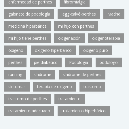
enfermedad de perthes
fibromialgia
gabinete de podología
legg-calvé-perthes
Madrid
medicina hiperbárica
mi hijo con perthes
mi hijo tiene perthes
oxigenación
oxigenoterapia
oxígeno
oxígeno hiperbárico
oxígeno puro
perthes
pie diabético
Podología
podólogo
running
síndrome
síndrome de perthes
síntomas
terapia de oxígeno
trastorno
trastorno de perthes
tratamiento
tratamiento adecuado
tratamiento hiperbárico