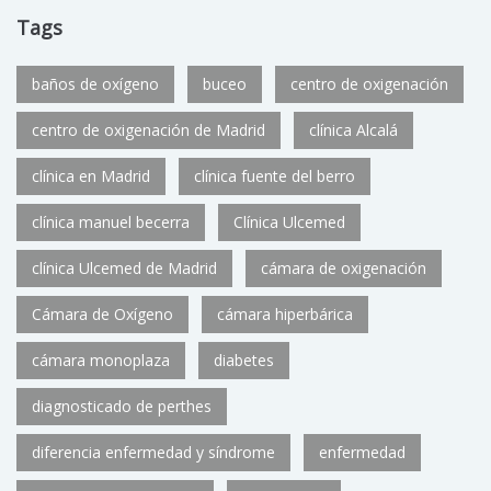
Tags
baños de oxígeno
buceo
centro de oxigenación
centro de oxigenación de Madrid
clínica Alcalá
clínica en Madrid
clínica fuente del berro
clínica manuel becerra
Clínica Ulcemed
clínica Ulcemed de Madrid
cámara de oxigenación
Cámara de Oxígeno
cámara hiperbárica
cámara monoplaza
diabetes
diagnosticado de perthes
diferencia enfermedad y síndrome
enfermedad