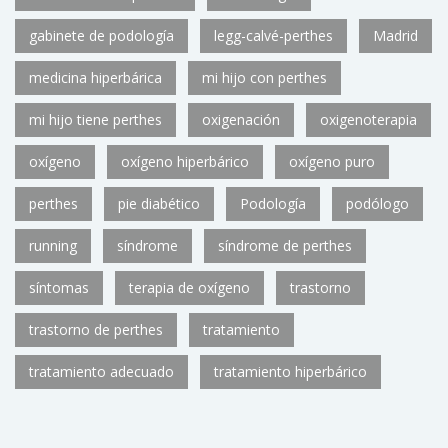
gabinete de podología
legg-calvé-perthes
Madrid
medicina hiperbárica
mi hijo con perthes
mi hijo tiene perthes
oxigenación
oxigenoterapia
oxígeno
oxígeno hiperbárico
oxígeno puro
perthes
pie diabético
Podología
podólogo
running
síndrome
síndrome de perthes
síntomas
terapia de oxígeno
trastorno
trastorno de perthes
tratamiento
tratamiento adecuado
tratamiento hiperbárico