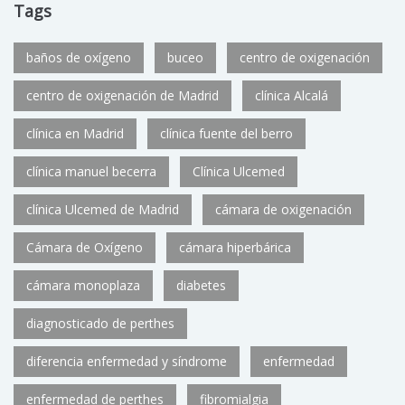
Tags
baños de oxígeno
buceo
centro de oxigenación
centro de oxigenación de Madrid
clínica Alcalá
clínica en Madrid
clínica fuente del berro
clínica manuel becerra
Clínica Ulcemed
clínica Ulcemed de Madrid
cámara de oxigenación
Cámara de Oxígeno
cámara hiperbárica
cámara monoplaza
diabetes
diagnosticado de perthes
diferencia enfermedad y síndrome
enfermedad
enfermedad de perthes
fibromialgia