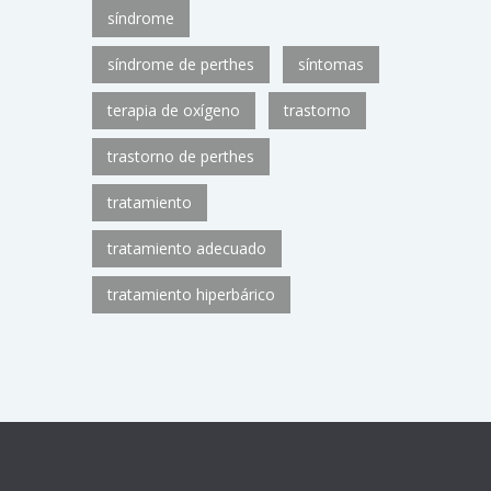
síndrome
síndrome de perthes
síntomas
terapia de oxígeno
trastorno
trastorno de perthes
tratamiento
tratamiento adecuado
tratamiento hiperbárico