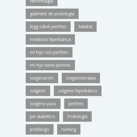
fibromialgia
gabinete de podología
legg-calvé-perthes
Madrid
medicina hiperbárica
mi hijo con perthes
mi hijo tiene perthes
oxigenación
oxigenoterapia
oxígeno
oxígeno hiperbárico
oxígeno puro
perthes
pie diabético
Podología
podólogo
running