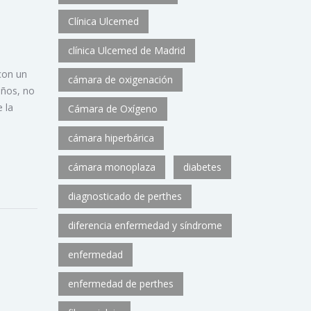
Clínica Ulcemed
clínica Ulcemed de Madrid
con un
cámara de oxigenación
años, no
 la
Cámara de Oxígeno
cámara hiperbárica
cámara monoplaza
diabetes
diagnosticado de perthes
diferencia enfermedad y síndrome
enfermedad
enfermedad de perthes