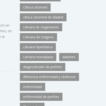
Clínica Ulcemed
clínica Ulcemed de Madrid
con un
cámara de oxigenación
años, no
 la
Cámara de Oxígeno
cámara hiperbárica
cámara monoplaza
diabetes
diagnosticado de perthes
diferencia enfermedad y síndrome
enfermedad
enfermedad de perthes