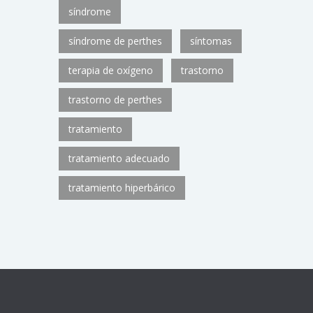
síndrome
síndrome de perthes
síntomas
terapia de oxígeno
trastorno
trastorno de perthes
tratamiento
tratamiento adecuado
tratamiento hiperbárico