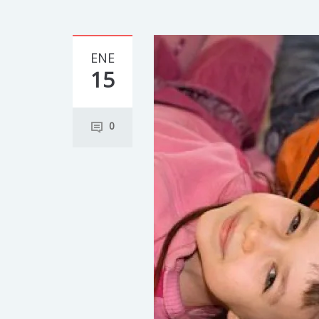
ENE
15
0