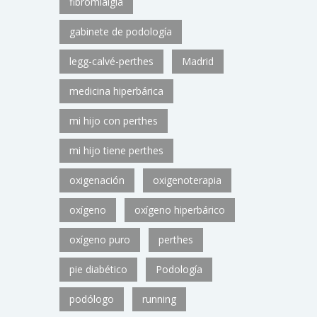
fibromialgia
gabinete de podología
legg-calvé-perthes
Madrid
medicina hiperbárica
mi hijo con perthes
mi hijo tiene perthes
oxigenación
oxigenoterapia
oxígeno
oxígeno hiperbárico
oxígeno puro
perthes
pie diabético
Podología
podólogo
running