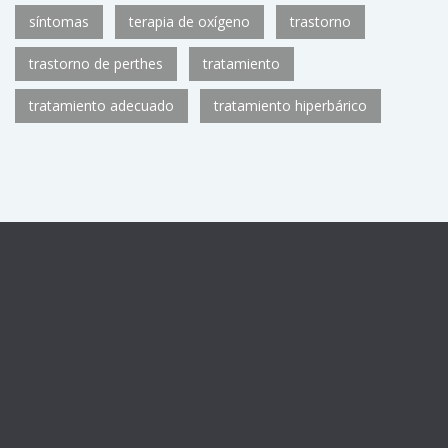
síntomas
terapia de oxígeno
trastorno
trastorno de perthes
tratamiento
tratamiento adecuado
tratamiento hiperbárico
Centro sanitario registrado con el número de autorización
CS11782
de la Consejería de Sanidad de la Comunidad de
Madrid, como Unidad de Medicina Hiperbárica U.92.