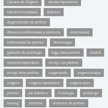
Cámara de Oxígeno
cámara hiperbárica
cámara monoplaza
diabetes
diagnosticado de perthes
diferencia enfermedad y síndrome
enfermedad
enfermedad de perthes
fibromialgia
gabinete de podología
legg-calvé-perthes
Madrid
medicina hiperbárica
mi hijo con perthes
mi hijo tiene perthes
oxigenación
oxigenoterapia
oxígeno
oxígeno hiperbárico
oxígeno puro
perthes
pie diabético
Podología
podólogo
running
síndrome
síndrome de perthes