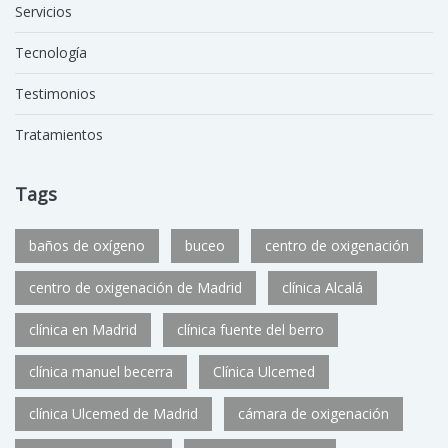
Servicios
Tecnología
Testimonios
Tratamientos
Tags
baños de oxígeno
buceo
centro de oxigenación
centro de oxigenación de Madrid
clínica Alcalá
clínica en Madrid
clínica fuente del berro
clínica manuel becerra
Clínica Ulcemed
clínica Ulcemed de Madrid
cámara de oxigenación