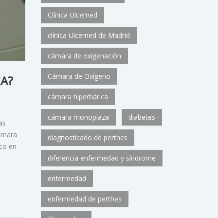
Clínica Ulcemed
clínica Ulcemed de Madrid
cámara de oxigenación
Cámara de Oxígeno
CA?
cámara hiperbárica
cámara monoplaza
diabetes
as
cámara
diagnosticado de perthes
ico en
diferencia enfermedad y síndrome
enfermedad
enfermedad de perthes