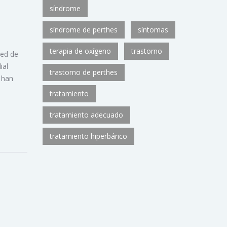
síndrome
síndrome de perthes
síntomas
terapia de oxígeno
trastorno
ed de
ial
trastorno de perthes
 han
tratamiento
tratamiento adecuado
tratamiento hiperbárico