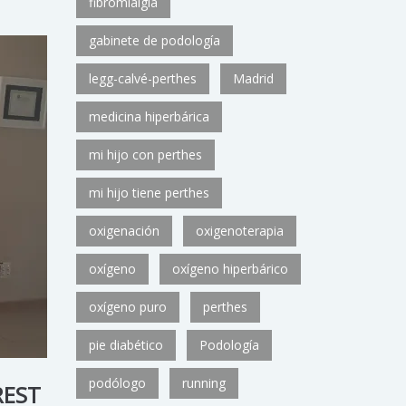
fibromialgia
gabinete de podología
legg-calvé-perthes
Madrid
medicina hiperbárica
mi hijo con perthes
mi hijo tiene perthes
oxigenación
oxigenoterapia
oxígeno
oxígeno hiperbárico
oxígeno puro
perthes
pie diabético
Podología
podólogo
running
REST