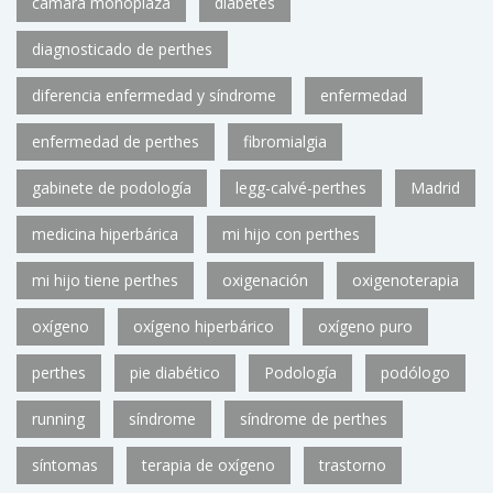
cámara monoplaza
diabetes
diagnosticado de perthes
diferencia enfermedad y síndrome
enfermedad
enfermedad de perthes
fibromialgia
gabinete de podología
legg-calvé-perthes
Madrid
medicina hiperbárica
mi hijo con perthes
mi hijo tiene perthes
oxigenación
oxigenoterapia
oxígeno
oxígeno hiperbárico
oxígeno puro
perthes
pie diabético
Podología
podólogo
running
síndrome
síndrome de perthes
síntomas
terapia de oxígeno
trastorno