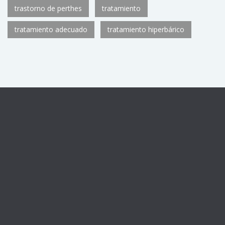
trastorno de perthes
tratamiento
tratamiento adecuado
tratamiento hiperbárico
Centro sanitario registrado con el número de autorización
CS11782
de la Consejería de Sanidad de la Comunidad de
Madrid, como Unidad de Medicina Hiperbárica U.92.
Horario: