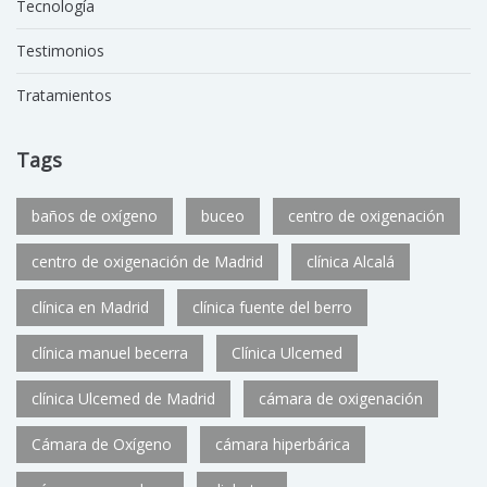
Tecnología
Testimonios
Tratamientos
Tags
baños de oxígeno
buceo
centro de oxigenación
centro de oxigenación de Madrid
clínica Alcalá
clínica en Madrid
clínica fuente del berro
clínica manuel becerra
Clínica Ulcemed
clínica Ulcemed de Madrid
cámara de oxigenación
Cámara de Oxígeno
cámara hiperbárica