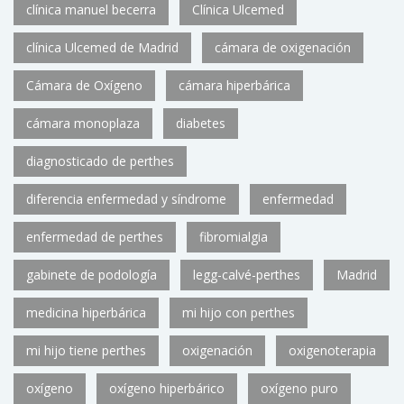
clínica manuel becerra
Clínica Ulcemed
clínica Ulcemed de Madrid
cámara de oxigenación
Cámara de Oxígeno
cámara hiperbárica
cámara monoplaza
diabetes
diagnosticado de perthes
diferencia enfermedad y síndrome
enfermedad
enfermedad de perthes
fibromialgia
gabinete de podología
legg-calvé-perthes
Madrid
medicina hiperbárica
mi hijo con perthes
mi hijo tiene perthes
oxigenación
oxigenoterapia
oxígeno
oxígeno hiperbárico
oxígeno puro