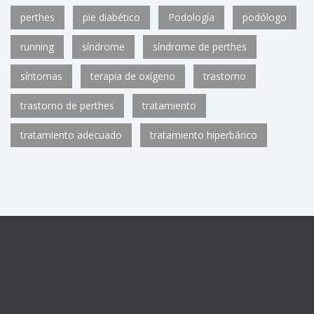
perthes
pie diabético
Podología
podólogo
running
síndrome
síndrome de perthes
síntomas
terapia de oxígeno
trastorno
trastorno de perthes
tratamiento
tratamiento adecuado
tratamiento hiperbárico