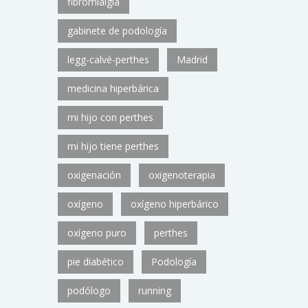
fibromialgia
gabinete de podología
legg-calvé-perthes
Madrid
medicina hiperbárica
mi hijo con perthes
mi hijo tiene perthes
oxigenación
oxigenoterapia
oxígeno
oxígeno hiperbárico
oxígeno puro
perthes
pie diabético
Podología
podólogo
running