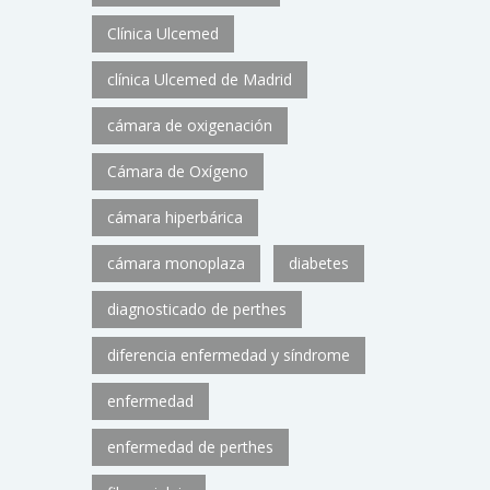
Clínica Ulcemed
clínica Ulcemed de Madrid
cámara de oxigenación
Cámara de Oxígeno
cámara hiperbárica
cámara monoplaza
diabetes
diagnosticado de perthes
diferencia enfermedad y síndrome
enfermedad
enfermedad de perthes