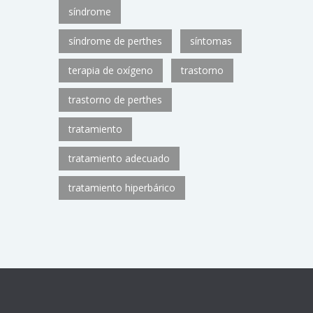
síndrome
síndrome de perthes
síntomas
terapia de oxígeno
trastorno
trastorno de perthes
tratamiento
tratamiento adecuado
tratamiento hiperbárico