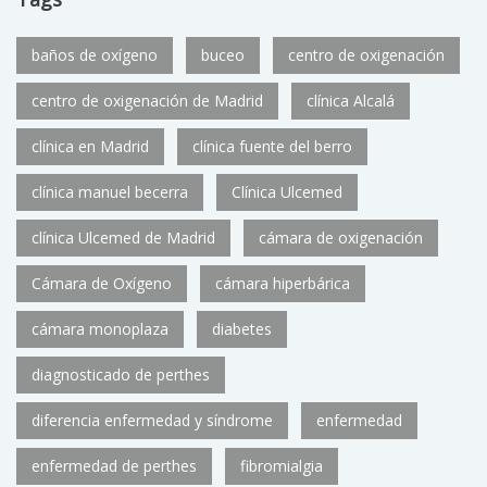
baños de oxígeno
buceo
centro de oxigenación
centro de oxigenación de Madrid
clínica Alcalá
clínica en Madrid
clínica fuente del berro
clínica manuel becerra
Clínica Ulcemed
clínica Ulcemed de Madrid
cámara de oxigenación
Cámara de Oxígeno
cámara hiperbárica
cámara monoplaza
diabetes
diagnosticado de perthes
diferencia enfermedad y síndrome
enfermedad
enfermedad de perthes
fibromialgia