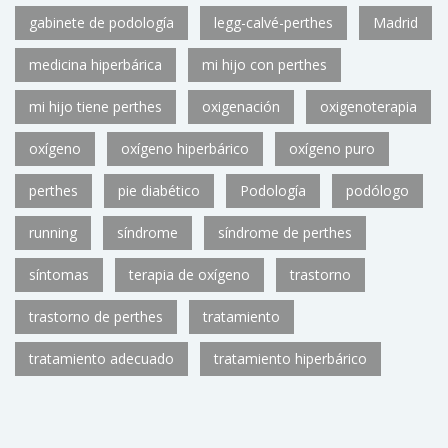
gabinete de podología
legg-calvé-perthes
Madrid
medicina hiperbárica
mi hijo con perthes
mi hijo tiene perthes
oxigenación
oxigenoterapia
oxígeno
oxígeno hiperbárico
oxígeno puro
perthes
pie diabético
Podología
podólogo
running
síndrome
síndrome de perthes
síntomas
terapia de oxígeno
trastorno
trastorno de perthes
tratamiento
tratamiento adecuado
tratamiento hiperbárico