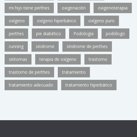
mi hijo tiene perthes
oxigenación
oxigenoterapia
oxígeno
oxígeno hiperbárico
oxígeno puro
perthes
pie diabético
Podología
podólogo
running
síndrome
síndrome de perthes
síntomas
terapia de oxígeno
trastorno
trastorno de perthes
tratamiento
tratamiento adecuado
tratamiento hiperbárico