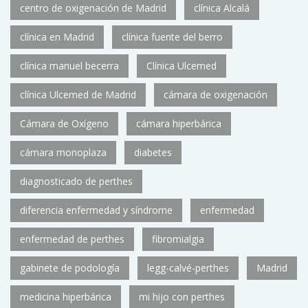
centro de oxigenación de Madrid
clínica Alcalá
clínica en Madrid
clínica fuente del berro
clínica manuel becerra
Clínica Ulcemed
clínica Ulcemed de Madrid
cámara de oxigenación
Cámara de Oxígeno
cámara hiperbárica
cámara monoplaza
diabetes
diagnosticado de perthes
diferencia enfermedad y síndrome
enfermedad
enfermedad de perthes
fibromialgia
gabinete de podología
legg-calvé-perthes
Madrid
medicina hiperbárica
mi hijo con perthes