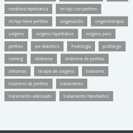
medicina hiperbárica
mi hijo con perthes
mi hijo tiene perthes
oxigenación
oxigenoterapia
oxígeno
oxígeno hiperbárico
oxígeno puro
perthes
pie diabético
Podología
podólogo
running
síndrome
síndrome de perthes
síntomas
terapia de oxígeno
trastorno
trastorno de perthes
tratamiento
tratamiento adecuado
tratamiento hiperbárico