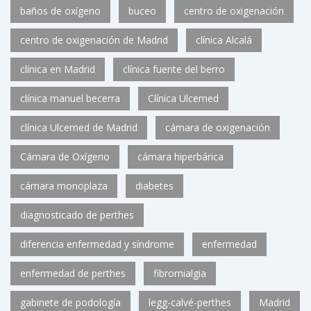
baños de oxígeno
buceo
centro de oxigenación
centro de oxigenación de Madrid
clínica Alcalá
clínica en Madrid
clínica fuente del berro
clínica manuel becerra
Clínica Ulcemed
clínica Ulcemed de Madrid
cámara de oxigenación
Cámara de Oxígeno
cámara hiperbárica
cámara monoplaza
diabetes
diagnosticado de perthes
diferencia enfermedad y síndrome
enfermedad
enfermedad de perthes
fibromialgia
gabinete de podología
legg-calvé-perthes
Madrid