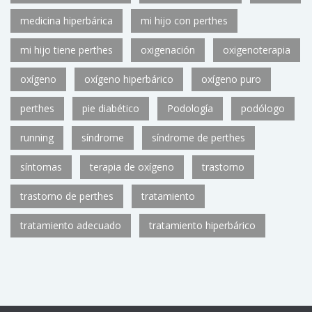
medicina hiperbárica
mi hijo con perthes
mi hijo tiene perthes
oxigenación
oxigenoterapia
oxígeno
oxígeno hiperbárico
oxígeno puro
perthes
pie diabético
Podología
podólogo
running
síndrome
síndrome de perthes
síntomas
terapia de oxígeno
trastorno
trastorno de perthes
tratamiento
tratamiento adecuado
tratamiento hiperbárico