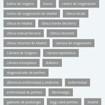
baños de oxígeno
buceo
centro de oxigenación
centro de oxigenación de Madrid
clínica Alcalá
clínica en Madrid
clínica fuente del berro
clínica manuel becerra
Clínica Ulcemed
clínica Ulcemed de Madrid
cámara de oxigenación
Cámara de Oxígeno
cámara hiperbárica
cámara monoplaza
diabetes
diagnosticado de perthes
diferencia enfermedad y síndrome
enfermedad
enfermedad de perthes
fibromialgia
gabinete de podología
legg-calvé-perthes
Madrid