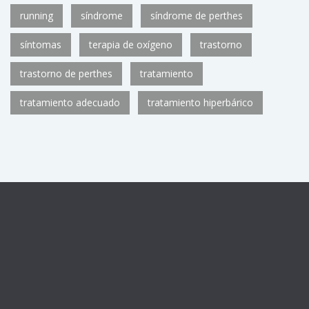
running
síndrome
síndrome de perthes
síntomas
terapia de oxígeno
trastorno
trastorno de perthes
tratamiento
tratamiento adecuado
tratamiento hiperbárico
Centro sanitario registrado con el número de autorización