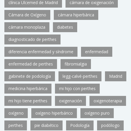
clínica Ulcemed de Madrid
cámara de oxigenación
Cámara de Oxígeno
cámara hiperbárica
cámara monoplaza
diabetes
diagnosticado de perthes
diferencia enfermedad y síndrome
enfermedad
enfermedad de perthes
fibromialgia
gabinete de podología
legg-calvé-perthes
Madrid
medicina hiperbárica
mi hijo con perthes
mi hijo tiene perthes
oxigenación
oxigenoterapia
oxígeno
oxígeno hiperbárico
oxígeno puro
perthes
pie diabético
Podología
podólogo