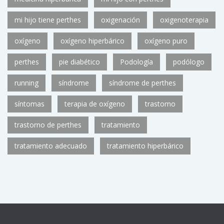
mi hijo tiene perthes
oxigenación
oxigenoterapia
oxígeno
oxígeno hiperbárico
oxígeno puro
perthes
pie diabético
Podología
podólogo
running
síndrome
síndrome de perthes
síntomas
terapia de oxígeno
trastorno
trastorno de perthes
tratamiento
tratamiento adecuado
tratamiento hiperbárico