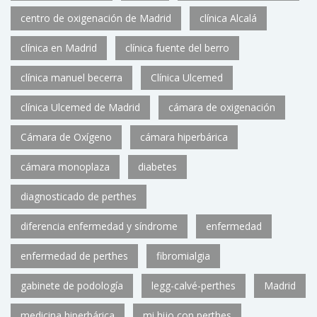
centro de oxigenación de Madrid
clínica Alcalá
clínica en Madrid
clínica fuente del berro
clínica manuel becerra
Clínica Ulcemed
clínica Ulcemed de Madrid
cámara de oxigenación
Cámara de Oxígeno
cámara hiperbárica
cámara monoplaza
diabetes
diagnosticado de perthes
diferencia enfermedad y síndrome
enfermedad
enfermedad de perthes
fibromialgia
gabinete de podología
legg-calvé-perthes
Madrid
medicina hiperbárica
mi hijo con perthes