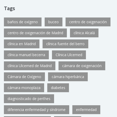
Tags
baños de oxígeno
buceo
centro de oxigenación
centro de oxigenación de Madrid
clínica Alcalá
clínica en Madrid
clínica fuente del berro
clínica manuel becerra
Clínica Ulcemed
clínica Ulcemed de Madrid
cámara de oxigenación
Cámara de Oxígeno
cámara hiperbárica
cámara monoplaza
diabetes
diagnosticado de perthes
diferencia enfermedad y síndrome
enfermedad