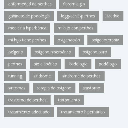
enfermedad de perthes
fibromialgia
gabinete de podología
legg-calvé-perthes
Madrid
medicina hiperbárica
mi hijo con perthes
mi hijo tiene perthes
oxigenación
oxigenoterapia
oxígeno
oxígeno hiperbárico
oxígeno puro
perthes
pie diabético
Podología
podólogo
running
síndrome
síndrome de perthes
síntomas
terapia de oxígeno
trastorno
trastorno de perthes
tratamiento
tratamiento adecuado
tratamiento hiperbárico