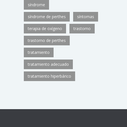
síndrome
síndrome de perthes
síntomas
terapia de oxígeno
trastorno
trastorno de perthes
tratamiento
tratamiento adecuado
tratamiento hiperbárico