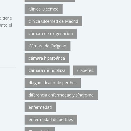
Clínica Ulcemed
o tiene
clínica Ulcemed de Madrid
anto el
cámara de oxigenación
Cámara de Oxígeno
cámara hiperbárica
cámara monoplaza
diabetes
diagnosticado de perthes
diferencia enfermedad y síndrome
enfermedad
enfermedad de perthes