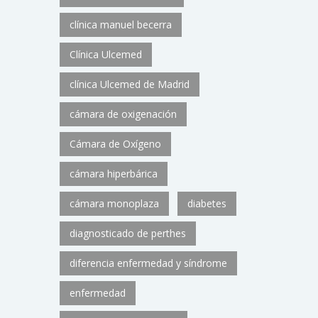
clínica manuel becerra
Clínica Ulcemed
clínica Ulcemed de Madrid
cámara de oxigenación
Cámara de Oxígeno
cámara hiperbárica
cámara monoplaza
diabetes
diagnosticado de perthes
diferencia enfermedad y síndrome
enfermedad