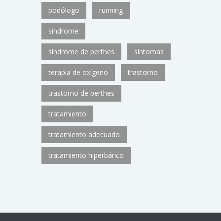
podólogo
running
síndrome
síndrome de perthes
síntomas
terapia de oxígeno
trastorno
trastorno de perthes
tratamiento
tratamiento adecuado
tratamiento hiperbárico