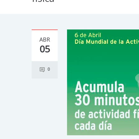
ABR
05
0