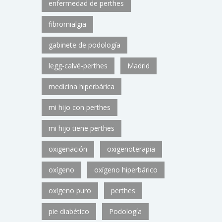
enfermedad de perthes
fibromialgia
gabinete de podología
legg-calvé-perthes
Madrid
medicina hiperbárica
mi hijo con perthes
mi hijo tiene perthes
oxigenación
oxigenoterapia
oxígeno
oxígeno hiperbárico
oxígeno puro
perthes
pie diabético
Podología