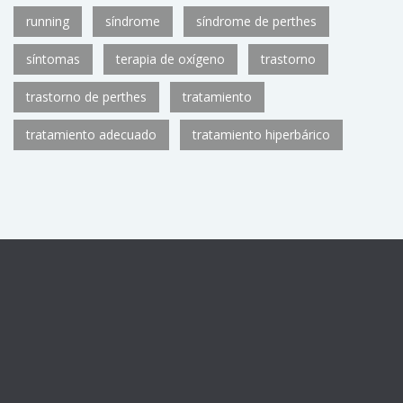
running
síndrome
síndrome de perthes
síntomas
terapia de oxígeno
trastorno
trastorno de perthes
tratamiento
tratamiento adecuado
tratamiento hiperbárico
Centro sanitario registrado con el número de autorización