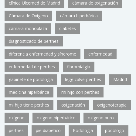
clínica Ulcemed de Madrid
cámara de oxigenación
Cámara de Oxígeno
cámara hiperbárica
cámara monoplaza
diabetes
diagnosticado de perthes
diferencia enfermedad y síndrome
enfermedad
enfermedad de perthes
fibromialgia
gabinete de podología
legg-calvé-perthes
Madrid
medicina hiperbárica
mi hijo con perthes
mi hijo tiene perthes
oxigenación
oxigenoterapia
oxígeno
oxígeno hiperbárico
oxígeno puro
perthes
pie diabético
Podología
podólogo