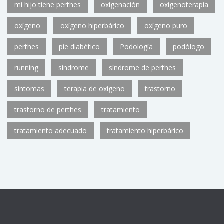
mi hijo tiene perthes
oxigenación
oxigenoterapia
oxígeno
oxígeno hiperbárico
oxígeno puro
perthes
pie diabético
Podología
podólogo
running
síndrome
síndrome de perthes
síntomas
terapia de oxígeno
trastorno
trastorno de perthes
tratamiento
tratamiento adecuado
tratamiento hiperbárico