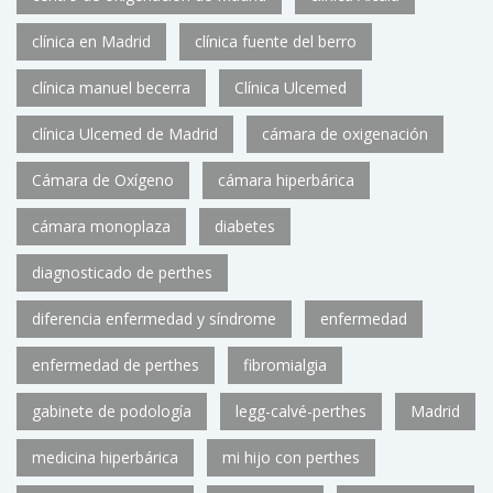
clínica en Madrid
clínica fuente del berro
clínica manuel becerra
Clínica Ulcemed
clínica Ulcemed de Madrid
cámara de oxigenación
Cámara de Oxígeno
cámara hiperbárica
cámara monoplaza
diabetes
diagnosticado de perthes
diferencia enfermedad y síndrome
enfermedad
enfermedad de perthes
fibromialgia
gabinete de podología
legg-calvé-perthes
Madrid
medicina hiperbárica
mi hijo con perthes