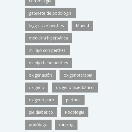
fibromialgia
gabinete de podología
legg-calvé-perthes
Madrid
medicina hiperbárica
mi hijo con perthes
mi hijo tiene perthes
oxigenación
oxigenoterapia
oxígeno
oxígeno hiperbárico
oxígeno puro
perthes
pie diabético
Podología
podólogo
running