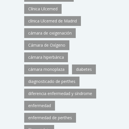
Clínica Ulcemed
clínica Ulcemed de Madrid
cámara de oxigenación
Cámara de Oxígeno
cámara hiperbárica
cámara monoplaza
diabetes
diagnosticado de perthes
diferencia enfermedad y síndrome
enfermedad
enfermedad de perthes