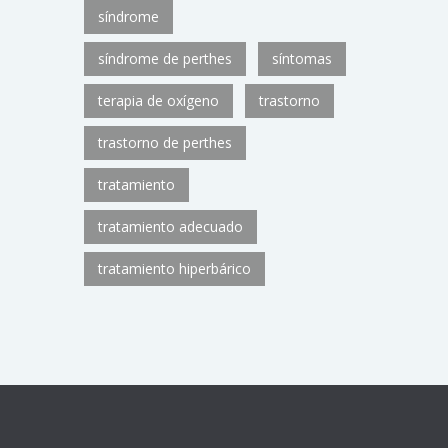
síndrome
síndrome de perthes
síntomas
terapia de oxígeno
trastorno
trastorno de perthes
tratamiento
tratamiento adecuado
tratamiento hiperbárico