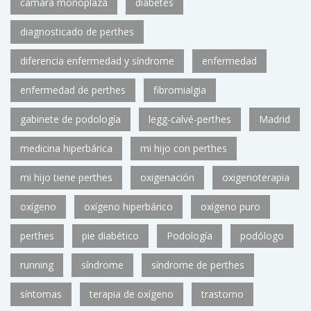
cámara monoplaza
diabetes
diagnosticado de perthes
diferencia enfermedad y síndrome
enfermedad
enfermedad de perthes
fibromialgia
gabinete de podología
legg-calvé-perthes
Madrid
medicina hiperbárica
mi hijo con perthes
mi hijo tiene perthes
oxigenación
oxigenoterapia
oxígeno
oxígeno hiperbárico
oxígeno puro
perthes
pie diabético
Podología
podólogo
running
síndrome
síndrome de perthes
síntomas
terapia de oxígeno
trastorno