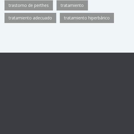
trastorno de perthes
tratamiento
tratamiento adecuado
tratamiento hiperbárico
Centro sanitario registrado con el número de autorización
CS11782
de la Consejería de Sanidad de la Comunidad de
Madrid, como Unidad de Medicina Hiperbárica U.92.