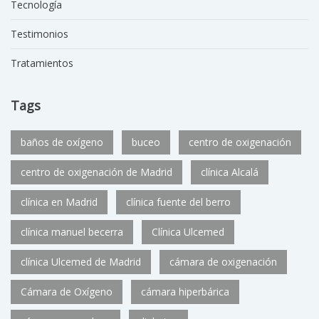
Tecnología
Testimonios
Tratamientos
Tags
baños de oxígeno
buceo
centro de oxigenación
centro de oxigenación de Madrid
clínica Alcalá
clínica en Madrid
clínica fuente del berro
clínica manuel becerra
Clínica Ulcemed
clínica Ulcemed de Madrid
cámara de oxigenación
Cámara de Oxígeno
cámara hiperbárica