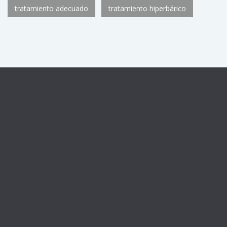
tratamiento adecuado
tratamiento hiperbárico
Centro sanitario registrado con el número de autorización
CS11782
de la Consejería de Sanidad de la Comunidad de
Madrid, como Unidad de Medicina Hiperbárica U.92.
Horario: