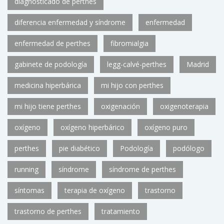
diagnosticado de perthes
diferencia enfermedad y síndrome
enfermedad
enfermedad de perthes
fibromialgia
gabinete de podología
legg-calvé-perthes
Madrid
medicina hiperbárica
mi hijo con perthes
mi hijo tiene perthes
oxigenación
oxigenoterapia
oxígeno
oxígeno hiperbárico
oxígeno puro
perthes
pie diabético
Podología
podólogo
running
síndrome
síndrome de perthes
síntomas
terapia de oxígeno
trastorno
trastorno de perthes
tratamiento