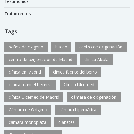
Testimonios
Tratamientos
Tags
baños de oxígeno
buceo
centro de oxigenación
centro de oxigenación de Madrid
clínica Alcalá
clínica en Madrid
clínica fuente del berro
clínica manuel becerra
Clínica Ulcemed
clínica Ulcemed de Madrid
cámara de oxigenación
Cámara de Oxígeno
cámara hiperbárica
cámara monoplaza
diabetes