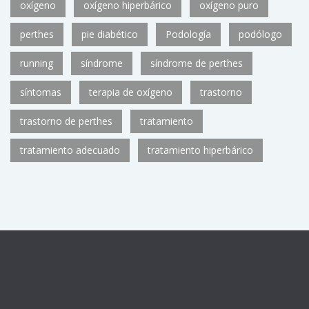
oxígeno
oxígeno hiperbárico
oxígeno puro
perthes
pie diabético
Podología
podólogo
running
síndrome
síndrome de perthes
síntomas
terapia de oxígeno
trastorno
trastorno de perthes
tratamiento
tratamiento adecuado
tratamiento hiperbárico