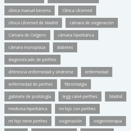
clínica manuel becerra
Clínica Ulcemed
clínica Ulcemed de Madrid
cámara de oxigenación
Cámara de Oxígeno
cámara hiperbárica
cámara monoplaza
diabetes
diagnosticado de perthes
diferencia enfermedad y síndrome
enfermedad
enfermedad de perthes
fibromialgia
gabinete de podología
legg-calvé-perthes
Madrid
medicina hiperbárica
mi hijo con perthes
mi hijo tiene perthes
oxigenación
oxigenoterapia