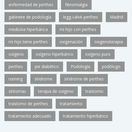
enfermedad de perthes
fibromialgia
gabinete de podología
legg-calvé-perthes
Madrid
medicina hiperbárica
mi hijo con perthes
mi hijo tiene perthes
oxigenación
oxigenoterapia
oxígeno
oxígeno hiperbárico
oxígeno puro
perthes
pie diabético
Podología
podólogo
running
síndrome
síndrome de perthes
síntomas
terapia de oxígeno
trastorno
trastorno de perthes
tratamiento
tratamiento adecuado
tratamiento hiperbárico