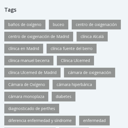
Tags
baños de oxígeno
buceo
centro de oxigenación
centro de oxigenación de Madrid
clínica Alcalá
clínica en Madrid
clínica fuente del berro
clínica manuel becerra
Clínica Ulcemed
clínica Ulcemed de Madrid
cámara de oxigenación
Cámara de Oxígeno
cámara hiperbárica
cámara monoplaza
diabetes
diagnosticado de perthes
diferencia enfermedad y síndrome
enfermedad