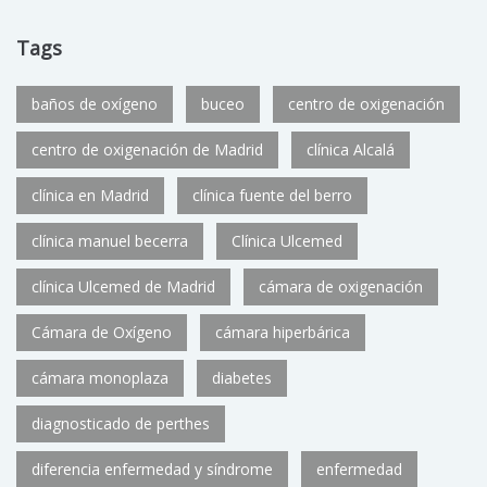
Tags
baños de oxígeno
buceo
centro de oxigenación
centro de oxigenación de Madrid
clínica Alcalá
clínica en Madrid
clínica fuente del berro
clínica manuel becerra
Clínica Ulcemed
clínica Ulcemed de Madrid
cámara de oxigenación
Cámara de Oxígeno
cámara hiperbárica
cámara monoplaza
diabetes
diagnosticado de perthes
diferencia enfermedad y síndrome
enfermedad