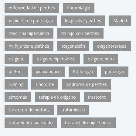
enfermedad de perthes
fibromialgia
gabinete de podología
legg-calvé-perthes
Madrid
medicina hiperbárica
mi hijo con perthes
mi hijo tiene perthes
oxigenación
oxigenoterapia
oxígeno
oxígeno hiperbárico
oxígeno puro
perthes
pie diabético
Podología
podólogo
running
síndrome
síndrome de perthes
síntomas
terapia de oxígeno
trastorno
trastorno de perthes
tratamiento
tratamiento adecuado
tratamiento hiperbárico