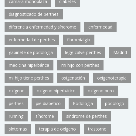
cámara monoplaza
diabetes
diagnosticado de perthes
diferencia enfermedad y síndrome
enfermedad
enfermedad de perthes
fibromialgia
gabinete de podología
legg-calvé-perthes
Madrid
medicina hiperbárica
mi hijo con perthes
mi hijo tiene perthes
oxigenación
oxigenoterapia
oxígeno
oxígeno hiperbárico
oxígeno puro
perthes
pie diabético
Podología
podólogo
running
síndrome
síndrome de perthes
síntomas
terapia de oxígeno
trastorno