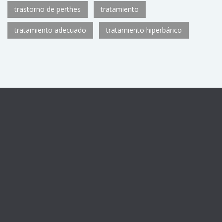
trastorno de perthes
tratamiento
tratamiento adecuado
tratamiento hiperbárico
Centro sanitario registrado con el número de autorización
CS11782
de la Consejería de Sanidad de la Comunidad de
Madrid, como Unidad de Medicina Hiperbárica U.92.