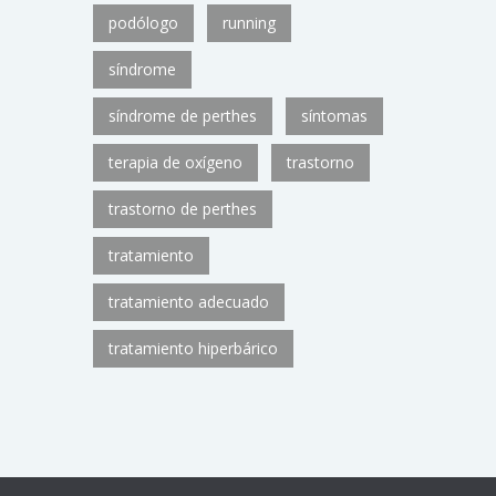
podólogo
running
síndrome
síndrome de perthes
síntomas
terapia de oxígeno
trastorno
trastorno de perthes
tratamiento
tratamiento adecuado
tratamiento hiperbárico