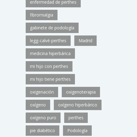
enfermedad de perthes
fibromialgia
gabinete de podología
legg-calvé-perthes
Madrid
medicina hiperbárica
mi hijo con perthes
mi hijo tiene perthes
oxigenación
oxigenoterapia
oxígeno
oxígeno hiperbárico
oxígeno puro
perthes
pie diabético
Podología