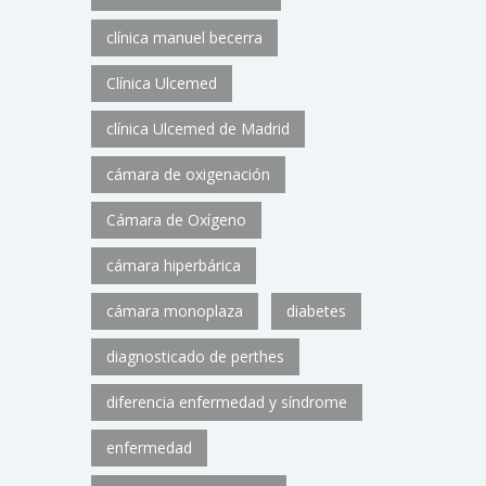
clínica manuel becerra
Clínica Ulcemed
clínica Ulcemed de Madrid
cámara de oxigenación
Cámara de Oxígeno
cámara hiperbárica
cámara monoplaza
diabetes
diagnosticado de perthes
diferencia enfermedad y síndrome
enfermedad