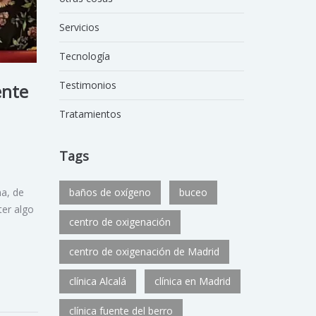
Servicios
Tecnología
Testimonios
ente
Tratamientos
Tags
na, de
baños de oxígeno
buceo
ter algo
centro de oxigenación
centro de oxigenación de Madrid
clínica Alcalá
clínica en Madrid
clínica fuente del berro