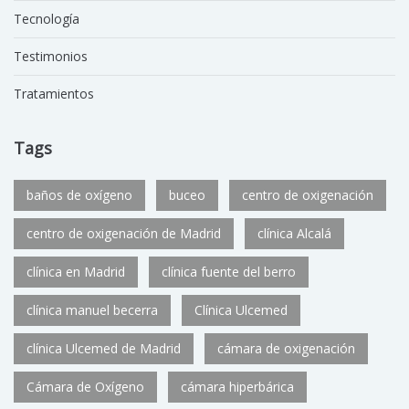
Tecnología
Testimonios
Tratamientos
Tags
baños de oxígeno
buceo
centro de oxigenación
centro de oxigenación de Madrid
clínica Alcalá
clínica en Madrid
clínica fuente del berro
clínica manuel becerra
Clínica Ulcemed
clínica Ulcemed de Madrid
cámara de oxigenación
Cámara de Oxígeno
cámara hiperbárica