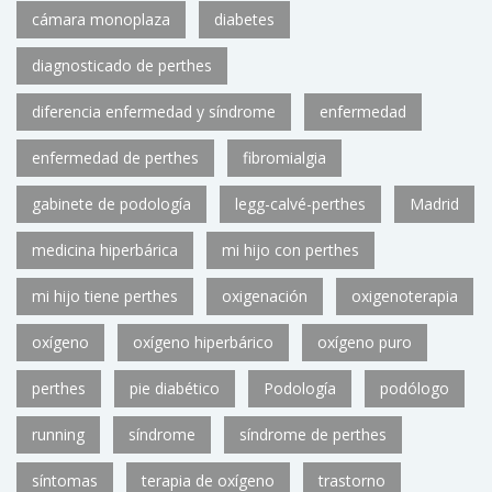
cámara monoplaza
diabetes
diagnosticado de perthes
diferencia enfermedad y síndrome
enfermedad
enfermedad de perthes
fibromialgia
gabinete de podología
legg-calvé-perthes
Madrid
medicina hiperbárica
mi hijo con perthes
mi hijo tiene perthes
oxigenación
oxigenoterapia
oxígeno
oxígeno hiperbárico
oxígeno puro
perthes
pie diabético
Podología
podólogo
running
síndrome
síndrome de perthes
síntomas
terapia de oxígeno
trastorno