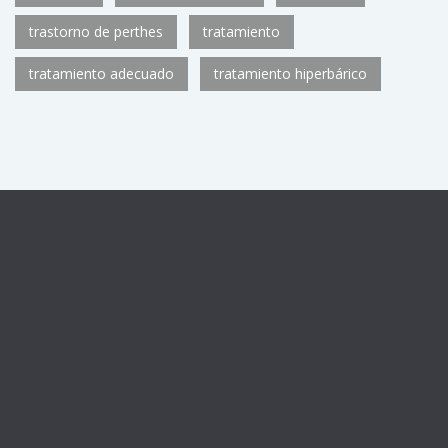
trastorno de perthes
tratamiento
tratamiento adecuado
tratamiento hiperbárico
Centro sanitario registrado con el número de autorización
CS11782
de la Consejería de Sanidad de la Comunidad de
Madrid, como Unidad de Medicina Hiperbárica U.92.