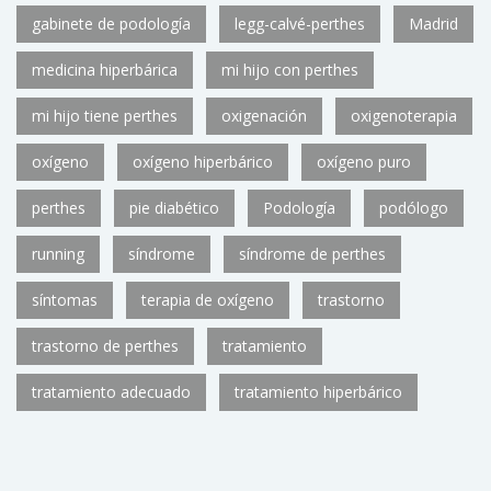
gabinete de podología
legg-calvé-perthes
Madrid
medicina hiperbárica
mi hijo con perthes
mi hijo tiene perthes
oxigenación
oxigenoterapia
oxígeno
oxígeno hiperbárico
oxígeno puro
perthes
pie diabético
Podología
podólogo
running
síndrome
síndrome de perthes
síntomas
terapia de oxígeno
trastorno
trastorno de perthes
tratamiento
tratamiento adecuado
tratamiento hiperbárico