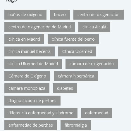
baños de oxígeno
buceo
centro de oxigenación
centro de oxigenación de Madrid
clínica Alcalá
clínica en Madrid
clínica fuente del berro
clínica manuel becerra
Clínica Ulcemed
clínica Ulcemed de Madrid
cámara de oxigenación
Cámara de Oxígeno
cámara hiperbárica
cámara monoplaza
diabetes
diagnosticado de perthes
diferencia enfermedad y síndrome
enfermedad
enfermedad de perthes
fibromialgia