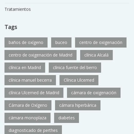
Tratamientos
Tags
baños de oxígeno
buceo
centro de oxigenación
centro de oxigenación de Madrid
clínica Alcalá
clínica en Madrid
clínica fuente del berro
clínica manuel becerra
Clínica Ulcemed
clínica Ulcemed de Madrid
cámara de oxigenación
Cámara de Oxígeno
cámara hiperbárica
cámara monoplaza
diabetes
diagnosticado de perthes