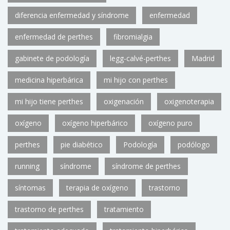
diferencia enfermedad y síndrome
enfermedad
enfermedad de perthes
fibromialgia
gabinete de podología
legg-calvé-perthes
Madrid
medicina hiperbárica
mi hijo con perthes
mi hijo tiene perthes
oxigenación
oxigenoterapia
oxígeno
oxígeno hiperbárico
oxígeno puro
perthes
pie diabético
Podología
podólogo
running
síndrome
síndrome de perthes
síntomas
terapia de oxígeno
trastorno
trastorno de perthes
tratamiento