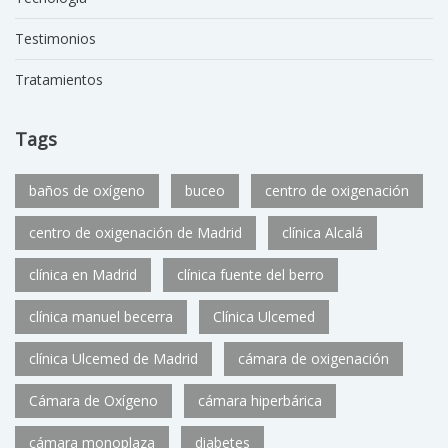
Testimonios
Tratamientos
Tags
baños de oxígeno
buceo
centro de oxigenación
centro de oxigenación de Madrid
clínica Alcalá
clínica en Madrid
clínica fuente del berro
clínica manuel becerra
Clínica Ulcemed
clínica Ulcemed de Madrid
cámara de oxigenación
Cámara de Oxígeno
cámara hiperbárica
cámara monoplaza
diabetes