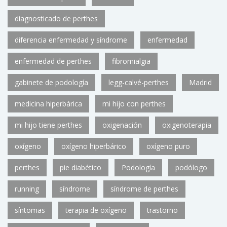
diagnosticado de perthes
diferencia enfermedad y síndrome
enfermedad
enfermedad de perthes
fibromialgia
gabinete de podología
legg-calvé-perthes
Madrid
medicina hiperbárica
mi hijo con perthes
mi hijo tiene perthes
oxigenación
oxigenoterapia
oxígeno
oxígeno hiperbárico
oxígeno puro
perthes
pie diabético
Podología
podólogo
running
síndrome
síndrome de perthes
síntomas
terapia de oxígeno
trastorno