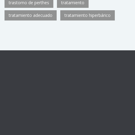
trastorno de perthes
tratamiento
tratamiento adecuado
tratamiento hiperbárico
Centro sanitario registrado con el número de autorización
CS11782
de la Consejería de Sanidad de la Comunidad de
Madrid, como Unidad de Medicina Hiperbárica U.92.
Horario: