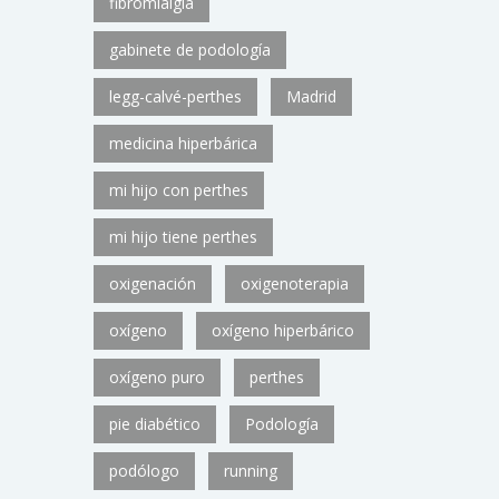
fibromialgia
gabinete de podología
legg-calvé-perthes
Madrid
medicina hiperbárica
mi hijo con perthes
mi hijo tiene perthes
oxigenación
oxigenoterapia
oxígeno
oxígeno hiperbárico
oxígeno puro
perthes
pie diabético
Podología
podólogo
running