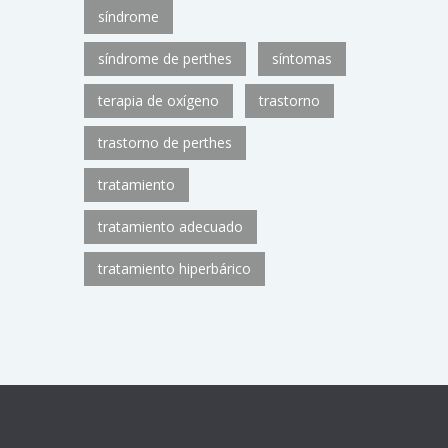
síndrome
síndrome de perthes
síntomas
terapia de oxígeno
trastorno
trastorno de perthes
tratamiento
tratamiento adecuado
tratamiento hiperbárico