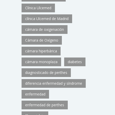
Clínica Ulcemed
clínica Ulcemed de Madrid
cámara de oxigenación
Cámara de Oxígeno
cámara hiperbárica
cámara monoplaza
diabetes
diagnosticado de perthes
diferencia enfermedad y síndrome
enfermedad
enfermedad de perthes