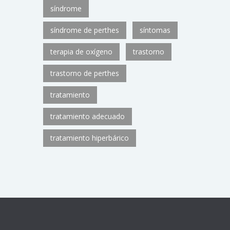
síndrome
síndrome de perthes
síntomas
terapia de oxígeno
trastorno
trastorno de perthes
tratamiento
tratamiento adecuado
tratamiento hiperbárico