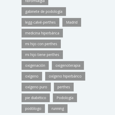
fibromialgia
gabinete de podología
legg-calvé-perthes
Madrid
medicina hiperbárica
mi hijo con perthes
mi hijo tiene perthes
oxigenación
oxigenoterapia
oxígeno
oxígeno hiperbárico
oxígeno puro
perthes
pie diabético
Podología
podólogo
running