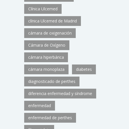
Clínica Ulcemed
clínica Ulcemed de Madrid
cámara de oxigenación
Cámara de Oxígeno
cámara hiperbárica
cámara monoplaza
diabetes
diagnosticado de perthes
diferencia enfermedad y síndrome
enfermedad
enfermedad de perthes