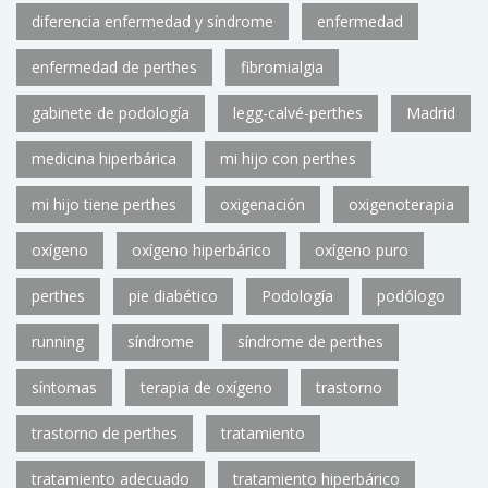
diferencia enfermedad y síndrome
enfermedad
enfermedad de perthes
fibromialgia
gabinete de podología
legg-calvé-perthes
Madrid
medicina hiperbárica
mi hijo con perthes
mi hijo tiene perthes
oxigenación
oxigenoterapia
oxígeno
oxígeno hiperbárico
oxígeno puro
perthes
pie diabético
Podología
podólogo
running
síndrome
síndrome de perthes
síntomas
terapia de oxígeno
trastorno
trastorno de perthes
tratamiento
tratamiento adecuado
tratamiento hiperbárico