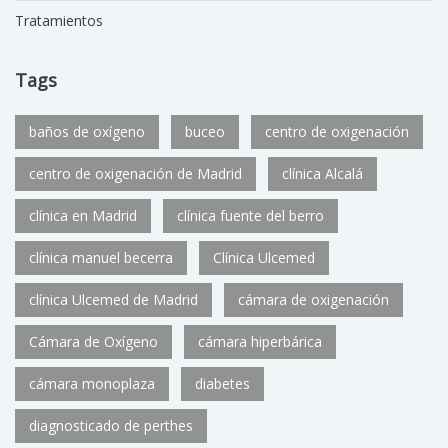
Tratamientos
Tags
baños de oxígeno
buceo
centro de oxigenación
centro de oxigenación de Madrid
clínica Alcalá
clínica en Madrid
clínica fuente del berro
clínica manuel becerra
Clínica Ulcemed
clínica Ulcemed de Madrid
cámara de oxigenación
Cámara de Oxígeno
cámara hiperbárica
cámara monoplaza
diabetes
diagnosticado de perthes