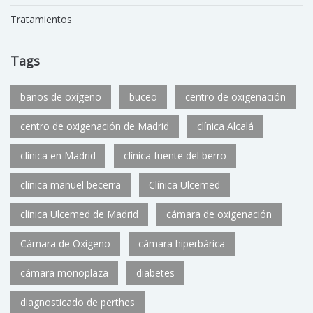
Tratamientos
Tags
baños de oxígeno
buceo
centro de oxigenación
centro de oxigenación de Madrid
clínica Alcalá
clínica en Madrid
clínica fuente del berro
clínica manuel becerra
Clínica Ulcemed
clínica Ulcemed de Madrid
cámara de oxigenación
Cámara de Oxígeno
cámara hiperbárica
cámara monoplaza
diabetes
diagnosticado de perthes