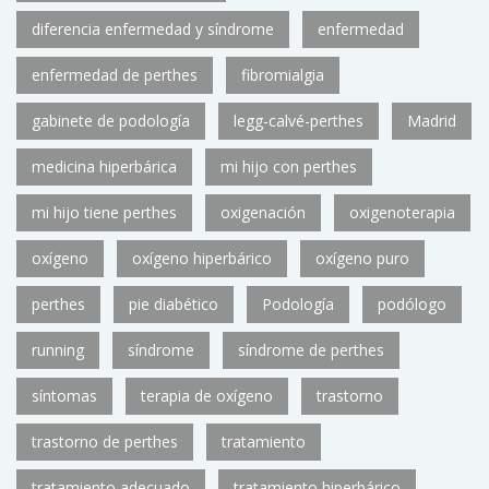
diferencia enfermedad y síndrome
enfermedad
enfermedad de perthes
fibromialgia
gabinete de podología
legg-calvé-perthes
Madrid
medicina hiperbárica
mi hijo con perthes
mi hijo tiene perthes
oxigenación
oxigenoterapia
oxígeno
oxígeno hiperbárico
oxígeno puro
perthes
pie diabético
Podología
podólogo
running
síndrome
síndrome de perthes
síntomas
terapia de oxígeno
trastorno
trastorno de perthes
tratamiento
tratamiento adecuado
tratamiento hiperbárico