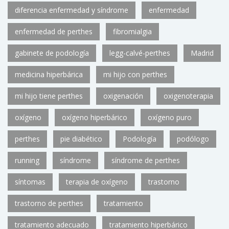
diferencia enfermedad y síndrome
enfermedad
enfermedad de perthes
fibromialgia
gabinete de podología
legg-calvé-perthes
Madrid
medicina hiperbárica
mi hijo con perthes
mi hijo tiene perthes
oxigenación
oxigenoterapia
oxígeno
oxígeno hiperbárico
oxígeno puro
perthes
pie diabético
Podología
podólogo
running
síndrome
síndrome de perthes
síntomas
terapia de oxígeno
trastorno
trastorno de perthes
tratamiento
tratamiento adecuado
tratamiento hiperbárico