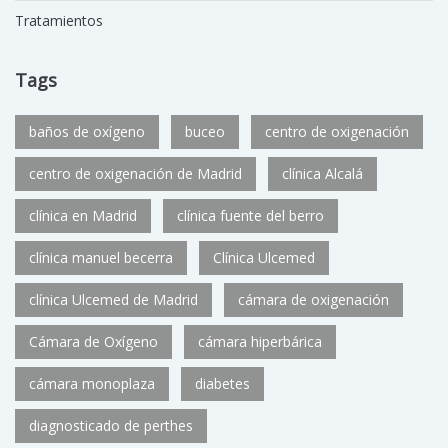
Tratamientos
Tags
baños de oxígeno
buceo
centro de oxigenación
centro de oxigenación de Madrid
clínica Alcalá
clínica en Madrid
clínica fuente del berro
clínica manuel becerra
Clínica Ulcemed
clínica Ulcemed de Madrid
cámara de oxigenación
Cámara de Oxígeno
cámara hiperbárica
cámara monoplaza
diabetes
diagnosticado de perthes