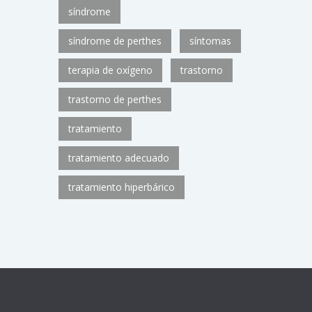
síndrome
síndrome de perthes
síntomas
terapia de oxígeno
trastorno
trastorno de perthes
tratamiento
tratamiento adecuado
tratamiento hiperbárico