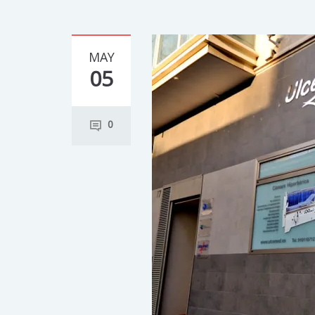
MAY
05
0