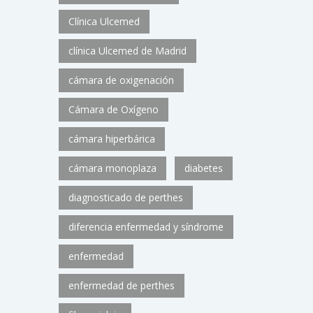
Clínica Ulcemed
clínica Ulcemed de Madrid
cámara de oxigenación
Cámara de Oxígeno
cámara hiperbárica
cámara monoplaza
diabetes
diagnosticado de perthes
diferencia enfermedad y síndrome
enfermedad
enfermedad de perthes