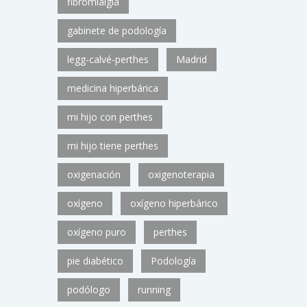
fibromialgia
gabinete de podología
legg-calvé-perthes
Madrid
medicina hiperbárica
mi hijo con perthes
mi hijo tiene perthes
oxigenación
oxigenoterapia
oxígeno
oxígeno hiperbárico
oxígeno puro
perthes
pie diabético
Podología
podólogo
running