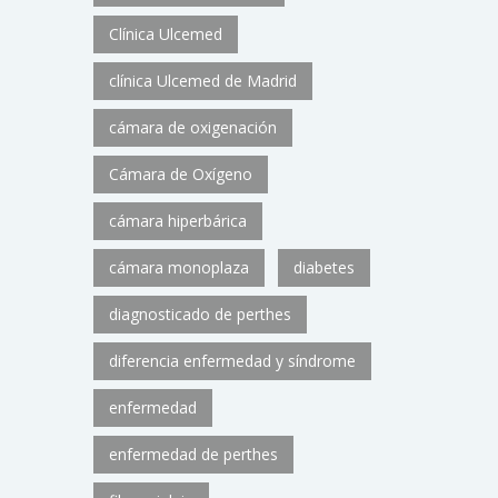
Clínica Ulcemed
clínica Ulcemed de Madrid
cámara de oxigenación
Cámara de Oxígeno
cámara hiperbárica
cámara monoplaza
diabetes
diagnosticado de perthes
diferencia enfermedad y síndrome
enfermedad
enfermedad de perthes