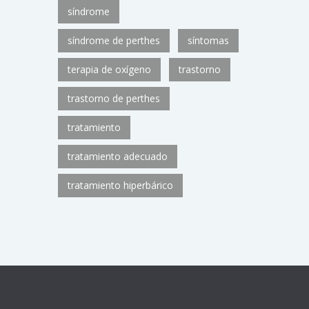
síndrome
síndrome de perthes
síntomas
terapia de oxígeno
trastorno
trastorno de perthes
tratamiento
tratamiento adecuado
tratamiento hiperbárico