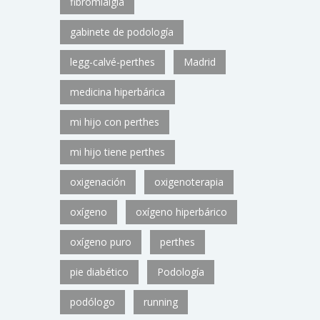
fibromialgia
gabinete de podología
legg-calvé-perthes
Madrid
medicina hiperbárica
mi hijo con perthes
mi hijo tiene perthes
oxigenación
oxigenoterapia
oxígeno
oxígeno hiperbárico
oxígeno puro
perthes
pie diabético
Podología
podólogo
running