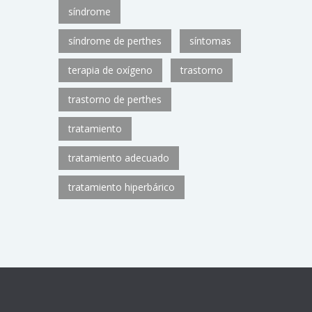
síndrome
síndrome de perthes
síntomas
terapia de oxígeno
trastorno
trastorno de perthes
tratamiento
tratamiento adecuado
tratamiento hiperbárico