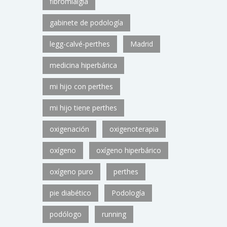
fibromialgia
gabinete de podología
legg-calvé-perthes
Madrid
medicina hiperbárica
mi hijo con perthes
mi hijo tiene perthes
oxigenación
oxigenoterapia
oxígeno
oxígeno hiperbárico
oxígeno puro
perthes
pie diabético
Podología
podólogo
running