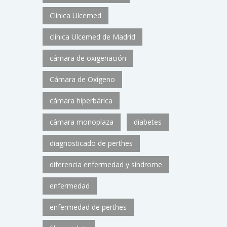
Clínica Ulcemed
clínica Ulcemed de Madrid
cámara de oxigenación
Cámara de Oxígeno
cámara hiperbárica
cámara monoplaza
diabetes
diagnosticado de perthes
diferencia enfermedad y síndrome
enfermedad
enfermedad de perthes