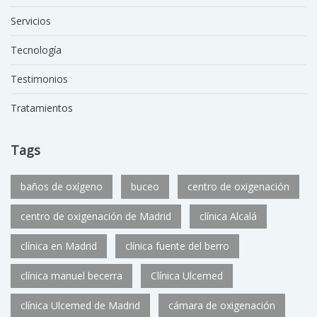
Servicios
Tecnología
Testimonios
Tratamientos
Tags
baños de oxígeno
buceo
centro de oxigenación
centro de oxigenación de Madrid
clínica Alcalá
clínica en Madrid
clínica fuente del berro
clínica manuel becerra
Clínica Ulcemed
clínica Ulcemed de Madrid
cámara de oxigenación