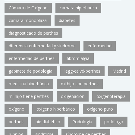
Cámara de Oxígeno
cámara hiperbárica
cámara monoplaza
diabetes
diagnosticado de perthes
diferencia enfermedad y síndrome
enfermedad
enfermedad de perthes
fibromialgia
gabinete de podología
legg-calvé-perthes
Madrid
medicina hiperbárica
mi hijo con perthes
mi hijo tiene perthes
oxigenación
oxigenoterapia
oxígeno
oxígeno hiperbárico
oxígeno puro
perthes
pie diabético
Podología
podólogo
running
síndrome
síndrome de perthes