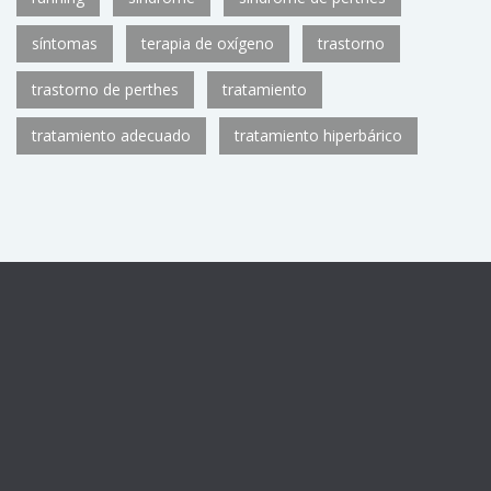
síntomas
terapia de oxígeno
trastorno
trastorno de perthes
tratamiento
tratamiento adecuado
tratamiento hiperbárico
Centro sanitario registrado con el número de autorización
CS11782
de la Consejería de Sanidad de la Comunidad de
Madrid, como Unidad de Medicina Hiperbárica U.92.