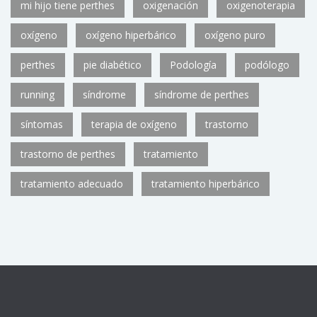
mi hijo tiene perthes
oxigenación
oxigenoterapia
oxígeno
oxígeno hiperbárico
oxígeno puro
perthes
pie diabético
Podología
podólogo
running
síndrome
síndrome de perthes
síntomas
terapia de oxígeno
trastorno
trastorno de perthes
tratamiento
tratamiento adecuado
tratamiento hiperbárico