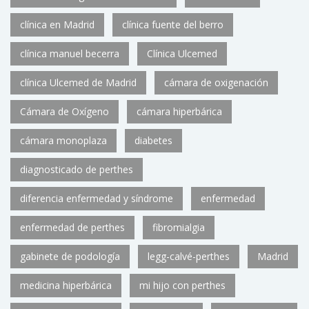
clínica en Madrid
clínica fuente del berro
clínica manuel becerra
Clínica Ulcemed
clínica Ulcemed de Madrid
cámara de oxigenación
Cámara de Oxígeno
cámara hiperbárica
cámara monoplaza
diabetes
diagnosticado de perthes
diferencia enfermedad y síndrome
enfermedad
enfermedad de perthes
fibromialgia
gabinete de podología
legg-calvé-perthes
Madrid
medicina hiperbárica
mi hijo con perthes