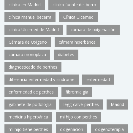
clínica en Madrid
clínica fuente del berro
clínica manuel becerra
Clínica Ulcemed
clínica Ulcemed de Madrid
cámara de oxigenación
Cámara de Oxígeno
cámara hiperbárica
cámara monoplaza
diabetes
diagnosticado de perthes
diferencia enfermedad y síndrome
enfermedad
enfermedad de perthes
fibromialgia
gabinete de podología
legg-calvé-perthes
Madrid
medicina hiperbárica
mi hijo con perthes
mi hijo tiene perthes
oxigenación
oxigenoterapia