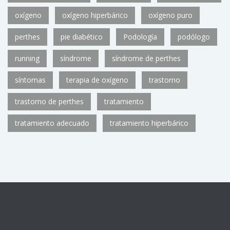
oxígeno
oxígeno hiperbárico
oxígeno puro
perthes
pie diabético
Podología
podólogo
running
síndrome
síndrome de perthes
síntomas
terapia de oxígeno
trastorno
trastorno de perthes
tratamiento
tratamiento adecuado
tratamiento hiperbárico