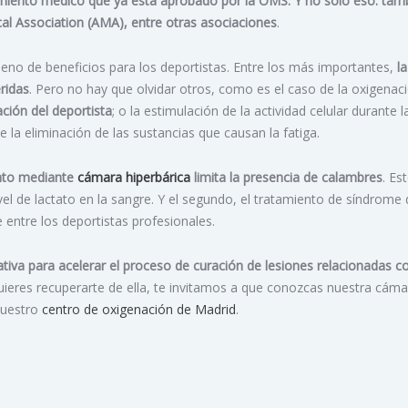
miento médico que ya está aprobado por la OMS. Y no sólo eso: tam
al Association (AMA), entre otras asociaciones
.
lleno de beneficios para los deportistas. Entre los más importantes,
la
eridas
. Pero no hay que olvidar otros, como es el caso de la oxigenaci
ción del deportista
; o la estimulación de la actividad celular durante l
 la eliminación de las sustancias que causan la fatiga.
ento mediante
cámara hiperbárica
limita la presencia de calambres
. Es
ivel de lactato en la sangre. Y el segundo, el tratamiento de síndrome
entre los deportistas profesionales.
ativa para acelerar el proceso de curación de lesiones relacionadas co
 quieres recuperarte de ella, te invitamos a que conozcas nuestra cám
nuestro
centro de oxigenación de Madrid
.