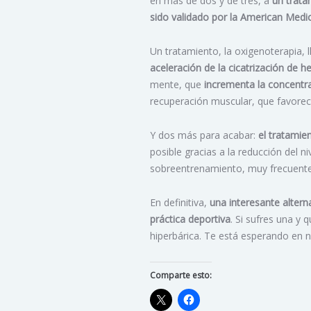
en más de dos y de tres, a
un trata
sido validado por la American Medic
Un tratamiento, la oxigenoterapia, 
aceleración de la cicatrización de h
mente, que
incrementa la concentra
recuperación muscular, que favorece
Y dos más para acabar:
el tratami
posible gracias a la reducción del n
sobreentrenamiento, muy frecuente 
En definitiva,
una interesante altern
práctica deportiva
. Si sufres una y
hiperbárica. Te está esperando en 
Comparte esto: