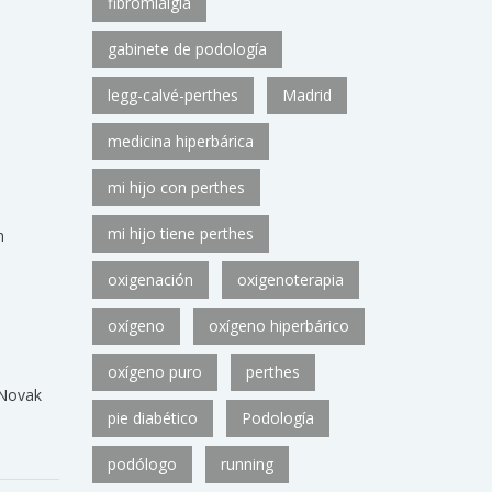
fibromialgia
gabinete de podología
legg-calvé-perthes
Madrid
medicina hiperbárica
mi hijo con perthes
mi hijo tiene perthes
n
oxigenación
oxigenoterapia
oxígeno
oxígeno hiperbárico
oxígeno puro
perthes
Novak
pie diabético
Podología
podólogo
running