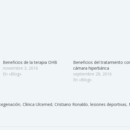
Beneficios de la terapia OHB
Beneficios del tratamiento co
noviembre 3, 2016
cámara hiperbárica
En «Blog»
septiembre 28, 2016
En «Blog»
oxigenación
,
Clínica Ulcemed
,
Cristiano Ronaldo
,
lesiones deportivas
,