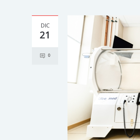
DIC
21
0