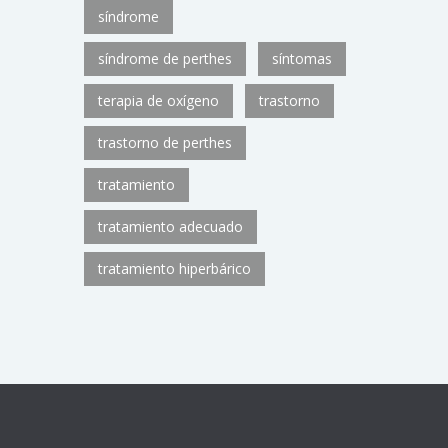
síndrome
síndrome de perthes
síntomas
terapia de oxígeno
trastorno
trastorno de perthes
tratamiento
tratamiento adecuado
tratamiento hiperbárico