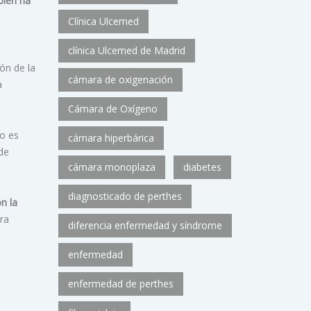
bién ha
Clínica Ulcemed
clínica Ulcemed de Madrid
ón de la
cámara de oxigenación
a
Cámara de Oxígeno
to es
cámara hiperbárica
 de
cámara monoplaza
diabetes
diagnosticado de perthes
n la
ara
diferencia enfermedad y síndrome
enfermedad
enfermedad de perthes